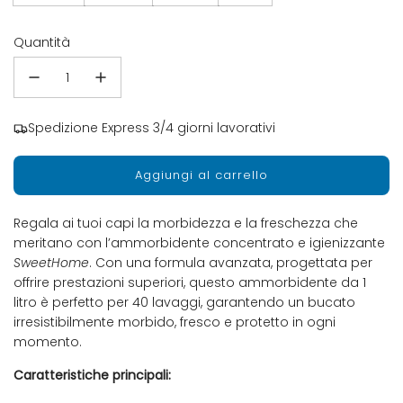
Quantità
Spedizione Express 3/4 giorni lavorativi
Aggiungi al carrello
c
a
r
Regala ai tuoi capi la morbidezza e la freschezza che
i
meritano con l’ammorbidente concentrato e igienizzante
c
SweetHome
. Con una formula avanzata, progettata per
a
offrire prestazioni superiori, questo ammorbidente da 1
m
litro è perfetto per 40 lavaggi, garantendo un bucato
e
irresistibilmente morbido, fresco e protetto in ogni
n
momento.
t
o
Caratteristiche principali:
.
.