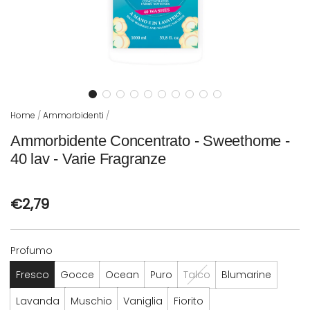
Home
/
Ammorbidenti
/
Ammorbidente Concentrato - Sweethome -
40 lav - Varie Fragranze
Prezzo
€2,79
normale
Profumo
Fresco
Gocce
Ocean
Puro
Talco
Blumarine
Lavanda
Muschio
Vaniglia
Fiorito