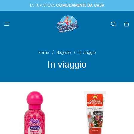
LA TUA SPESA
COMODAMENTE DA CASA
IN TUTTA EUROPA
↵
↵
↵
Vai al menu
Vai al piè di página
Apri widget di accessibilità
Home
/
Negozio
/
In viaggio
In viaggio