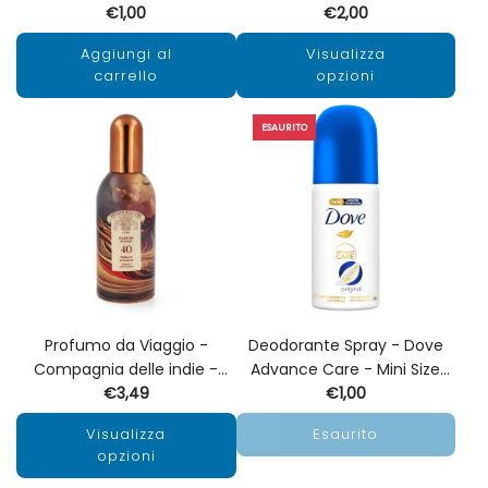
€1,00
€2,00
Aggiungi al
Visualizza
carrello
opzioni
ESAURITO
Profumo da Viaggio -
Deodorante Spray - Dove
Compagnia delle indie -
Advance Care - Mini Size
Varie Fragranze - 100ml
€3,49
€1,00
35ml
Visualizza
Esaurito
opzioni