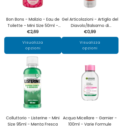
Bon Bons - Malizia - Eau de
Gel Articolazioni - Artiglio del
Toilette - Mini Size 50ml -
Diavolo/Balsamo di
Varie Profumazioni
€2,69
Cavallo/Calendula - Setablu
€0,99
- 100ml
Visualizza
Visualizza
opzioni
opzioni
Colluttorio - Listerine - Mini
Acqua Micellare - Garnier -
Size 95ml - Menta Fresca
100ml - Varie Formule